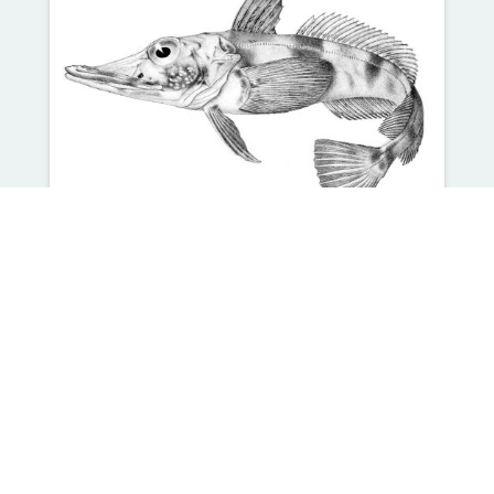
22 mai 2026
Faire progresser les
connaissances sur la
biodiversité de l’océan
Austral
Le SCAR Antarctic Biodiversity Portal,
en partenariat avec le SCAR Expert
Group on Antarctic Biodiversity
Informatics et SCARfish, a organisé…